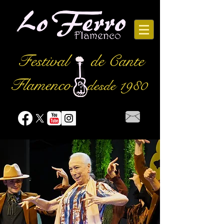
Festival
de Cante
Flamenco
desde 1980