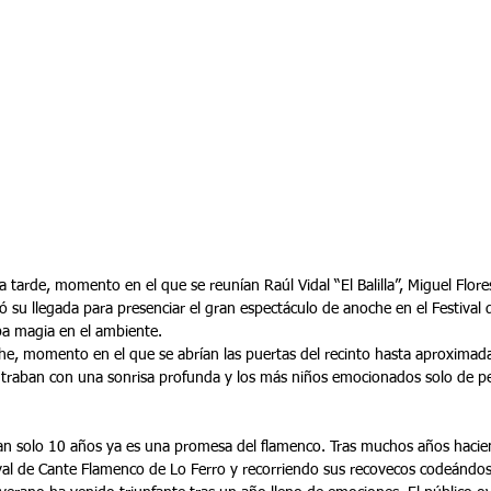
 tarde, momento en el que se reunían Raúl Vidal “El Balilla”, Miguel Flores
ó su llegada para presenciar el gran espectáculo de anoche en el Festival
aba magia en el ambiente.
he, momento en el que se abrían las puertas del recinto hasta aproximada
traban con una sonrisa profunda y los más niños emocionados solo de pe
tan solo 10 años ya es una promesa del flamenco. Tras muchos años haci
tival de Cante Flamenco de Lo Ferro y recorriendo sus recovecos codeándo