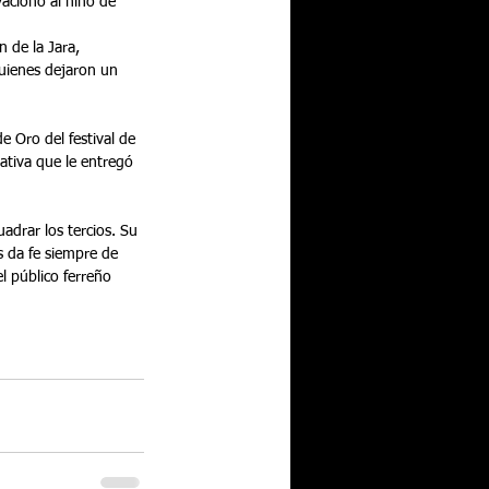
vacionó al niño de 
 de la Jara, 
uienes dejaron un 
e Oro del festival de 
tiva que le entregó 
drar los tercios. Su 
s da fe siempre de 
l público ferreño 