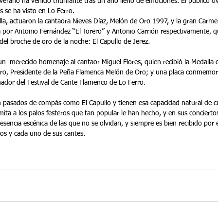
 verano ha venido triunfante tras un año lleno de emociones. El público o
 se ha visto en Lo Ferro.
lilla, actuaron la cantaora Nieves Díaz, Melón de Oro 1997, y la gran Carmen
 por Antonio Fernández “El Torero” y Antonio Carrión respectivamente, q
del broche de oro de la noche: El Capullo de Jerez.
 un  merecido homenaje al cantaor Miguel Flores, quien recibió la Medalla d
o, Presidente de la Peña Flamenca Melón de Oro; y una placa conmemora
nador del Festival de Cante Flamenco de Lo Ferro.
 pasados de compás como El Capullo y tienen esa capacidad natural de cua
mita a los palos festeros que tan popular le han hecho, y en sus concierto
sencia escénica de las que no se olvidan, y siempre es bien recibido por e
dos y cada uno de sus cantes.