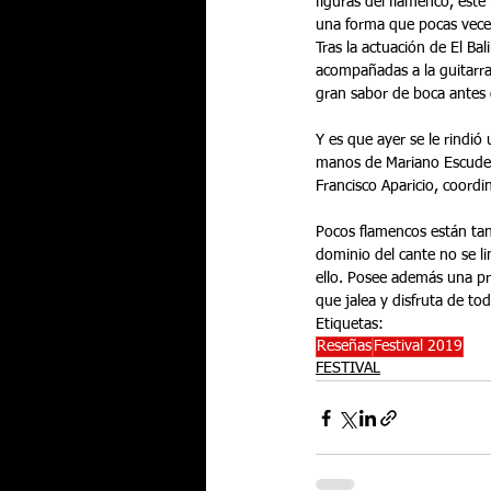
figuras del flamenco, este
una forma que pocas veces
Tras la actuación de El Ba
acompañadas a la guitarra
gran sabor de boca antes 
Y es que ayer se le rindió
manos de Mariano Escuder
Francisco Aparicio, coordi
Pocos flamencos están tan
dominio del cante no se li
ello. Posee además una pre
que jalea y disfruta de to
Etiquetas:
Reseñas
Festival 2019
FESTIVAL