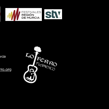
io Ambiente de San Fernando, Javier
arro, acompañando al president
rcia
rro.org