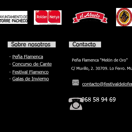
flamenco. El día arrancará a las 10.00 con
 placa
Med
una master class de bulerías nivel
Nav
avanzado a cargo de El Yiyo en el CAES de
Torre Pacheco y de tarantas nivel medio
Sobre nosotros
Contacto
-
Peña Flamenca
Peña Flamenca "Melón de Oro"
-
Concurso de Cante
C/ Murillo, 2. 30709. Lo Ferro. Mu
-
Festival Flamenco
-
Galas de Invierno
contacto@festivaldelofe
968 58 94 69