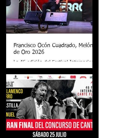
Francisco Ocón Cuadrado, Melón
de Oro 2026
La 46 edición del Festival Internacional
de Cante Flamenco de Lo Ferro ya tiene
nuevo Melón de Oro. El cantaor
cordobés Francisco Ocón Cuadrado
consiguió levantar el premio que todos
seguían en Lo Ferro tras demostrar su
arte con una soleá, unas alegrías de
Córdoba y una petenera con el toque
de Antonio Carrión. El Melón de Oro de
este año tiene el valor de 17.000 euros,
el premio más grande de todos los