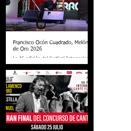
Francisco Ocón Cuadrado, Melón
de Oro 2026
La 46 edición del Festival Internacional
de Cante Flamenco de Lo Ferro ya tiene
nuevo Melón de Oro. El cantaor
cordobés Francisco Ocón Cuadrado
consiguió levantar el premio que todos
seguían en Lo Ferro tras demostrar su
arte con una soleá, unas alegrías de
Córdoba y una petenera con el toque
de Antonio Carrión. El Melón de Oro de
este año tiene el valor de 17.000 euros,
el premio más grande de todos los