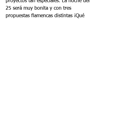
proyectos tan especiales. La noche del 
25 será muy bonita y con tres 
propuestas flamencas distintas ¡Qué 
más se puede pedir! ¡Os espero en Lo 
Ferro y en ese patio con tan solera!
Etiquetas:
Actualidad
Festival 2020
Entrevistas
Entrevistas
Comentarios
Escribir un comentario...