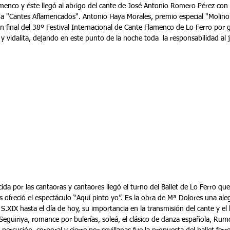
menco y éste llegó al abrigo del cante de José Antonio Romero Pérez con 
 a "Cantes Aflamencados". Antonio Haya Morales, premio especial "Molino 
n final del 38º Festival Internacional de Cante Flamenco de Lo Ferro por 
a y vidalita, dejando en este punto de la noche toda  la responsabilidad al
cida por las cantaoras y cantaores llegó el turno del Ballet de Lo Ferro que 
ofreció el espectáculo “Aquí pinto yo”. Es la obra de Mª Dolores una aleg
S.XIX hasta el día de hoy, su importancia en la transmisión del cante y el 
 Seguiriya, romance por bulerías, soleá, el clásico de danza española, Rumo