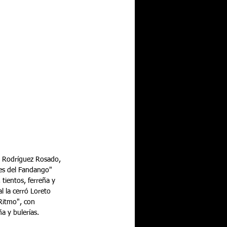
el Rodríguez Rosado, 
es del Fandango" 
tientos, ferreña y 
l la cerró Loreto 
Ritmo", con 
a y bulerías.