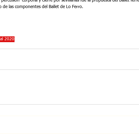
percusión  corporal y cierre por sevillanas fue la propuesta del ballet fer
po de las componentes del Ballet de Lo Ferro.
val 2020