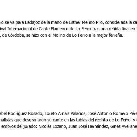
ro se va para Badajoz de la mano de Esther Merino Pilo, considerada la c
val Internacional de Cante Flamenco de Lo Ferro tras una reñida final en 
de Córdoba, se hizo con el Molino de Lo Ferro a la mejor ferreña.
sabel Rodríguez Rosado, Loreto Arnáiz Palacios, José Antonio Romero Pér
inalistas que desgranaron su cante en las tablas del recinto de Lo Ferro  y
s miembros del jurado: Nicolás Lozano, Juan José Hernández, Ginés Avellan