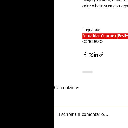
tango y zambra, ritmo de  
color y belleza en el cuer
Etiquetas:
Actualidad
Concurso
Festi
CONCURSO
Comentarios
Escribir un comentario...