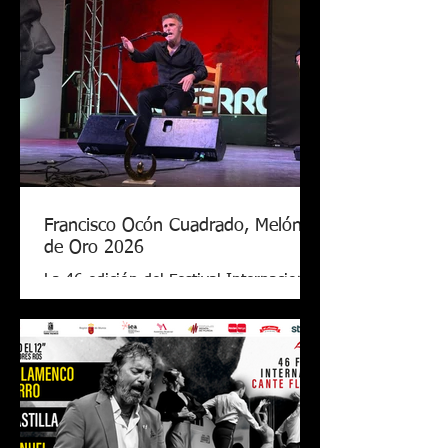
Francisco Ocón Cuadrado, Melón
de Oro 2026
La 46 edición del Festival Internacional
de Cante Flamenco de Lo Ferro ya tiene
nuevo Melón de Oro. El cantaor
cordobés Francisco Ocón Cuadrado
consiguió levantar el premio que todos
seguían en Lo Ferro tras demostrar su
arte con una soleá, unas alegrías de