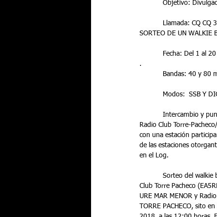
            Objetivo:
            Llamada: CQ CQ 39 FESTIVAL DE CANTE FLAMENCO LO FERRO 2017, QSL ESPECIAL Y NUMEROS PARA EL 
SORTEO DE UN WALKIE 
            Fecha: Del 1
.
            Bandas: 40 y 
            Modos:  SSB 
            Intercambio y puntuación: Las estaciones participantes, deberán contactar con las estaciones autorizadas por el 
Radio Club Torre-Pacheco
con una estación particip
de las estaciones otorgant
en el Log.
            Sorteo del walkie bibanda: De entre todos los números otorgados por las estaciones autorizadas por el Radio 
Club Torre Pacheco (EA5RK
URE MAR MENOR y Radio
TORRE PACHECO, sito en A
2018, a las 12:00 horas. E