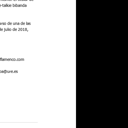
-talkie bibanda  
urso de una de las 
e julio de 2018,  
roflamenco.com
ea5ba@ure.es