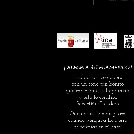
1999
1998
unas alegrías de Córdoba y una 
con el toque de Antonio Carrión
de Oro de este año tiene el valo
euros, el premio más grande de 
festivales. Además de obtener la
‘Sebastián Escudero’. El premio ‘
¡ ALEGRIA del FLAMENCO !
Es algo tan verdadero
con un tono tan bonito
que escucharlo es lo primero
y esto lo certifica
Sebastián Escudero
Que no te sirva de guasa
cuando vengas a Lo Ferro
te sentiras en tú casa