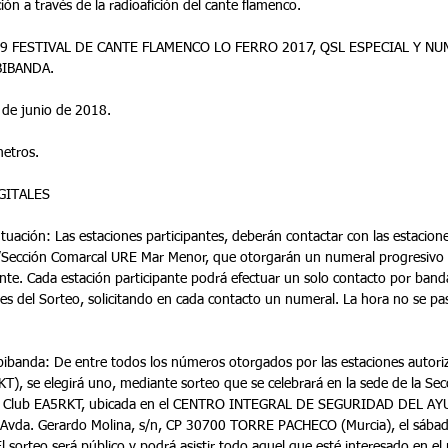
 Divulgación a través de la radioafición del cante flamenco.
BIBANDA.
 al 20 de junio de 2018.
80 metros.
Y DIGITALES
/Sección Comarcal URE Mar Menor, que otorgarán un numeral progresivo 
ante. Cada estación participante podrá efectuar un solo contacto por band
es del Sorteo, solicitando en cada contacto un numeral. La hora no se pa
T), se elegirá uno, mediante sorteo que se celebrará en la sede de la Se
 Club EA5RKT, ubicada en el CENTRO INTEGRAL DE SEGURIDAD DEL A
vda. Gerardo Molina, s/n, CP 30700 TORRE PACHECO (Murcia), el sábado
l sorteo será público y podrá asistir todo aquel que esté interesado en el 