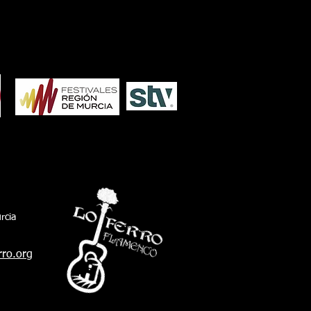
re Pacheco, y Javier Plaza, concejal de
tura. Además de otros representantes de
corporación pachequera. También estuvo
sexto teniente de alcalde y delegado de
io Ambiente de San Fernando, Javier
arro, acompañando al president
rcia
rro.org