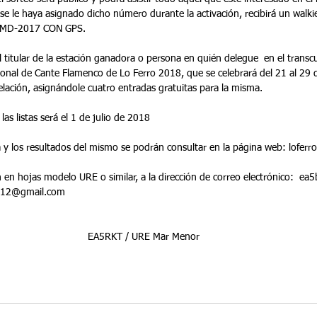
e se le haya asignado dicho número durante la activación, recibirá un walkie
 MD-2017 CON GPS.
l titular de la estación ganadora o persona en quién delegue  en el transc
cional de Cante Flamenco de Lo Ferro 2018, que se celebrará del 21 al 29 d
elación, asignándole cuatro entradas gratuitas para la misma.
las listas será el 1 de julio de 2018           
 y los resultados del mismo se podrán consultar en la página web: lofer
Se enviarán en hojas modelo URE o similar, a la dirección de correo electrónico:  
   diego30sd412@gmail.com
                                                                       EA5RKT / URE Mar Menor