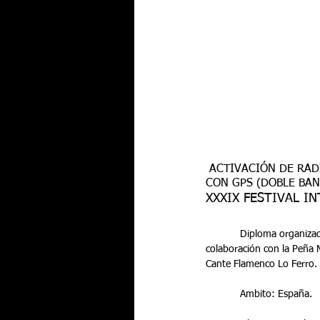
 ACTIVACIÓN DE RADIO: SORTEO DE UN WALKIE-TALKIE DMR DIGITAL TYT MD-2017 DOBLE BANDA 
CON GPS (DOBLE BAN
XXXIX FESTIVAL I
            Diploma organizado por la Sección Comarcal URE Mar Menor y el Radio Club     Torre-Pacheco (EA5RKT), en 
colaboración con la Peña 
Cante Flamenco Lo Ferro.
            Ambito: España.