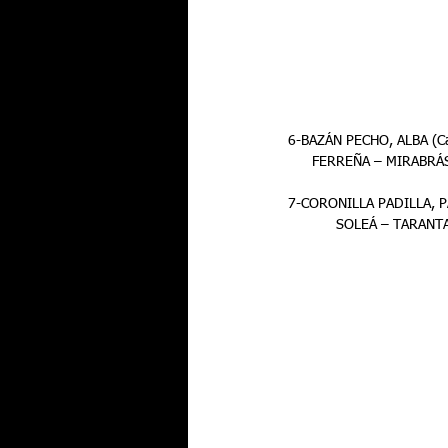
6-BAZÁN PECHO, ALBA (Cá
      FERREÑA – MIRABR
7-CORONILLA PADILLA, PA
            SOLEÁ – T