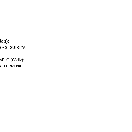
diz):
ÁS - SEGUIRIYA
BLO (Cádiz):
ARANTA– FERREÑA