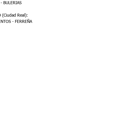
A - BULERIAS
(Ciudad Real):
A – TIENTOS - FERREÑA