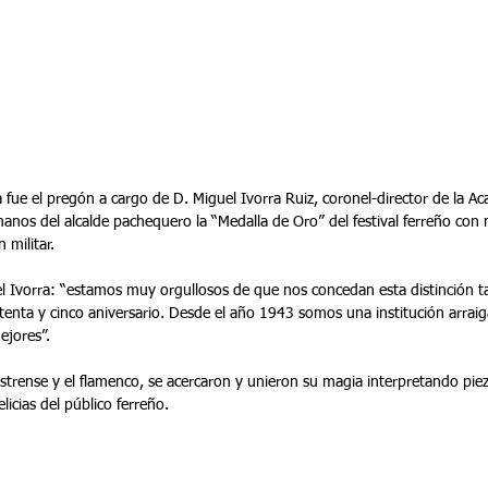
 manos del alcalde pachequero la “Medalla de Oro” del festival ferreño con
n militar.
l Ivorra: “estamos muy orgullosos de que nos concedan esta distinción t
enta y cinco aniversario. Desde el año 1943 somos una institución arraiga
ejores”.
trense y el flamenco, se acercaron y unieron su magia interpretando pieza
licias del público ferreño.