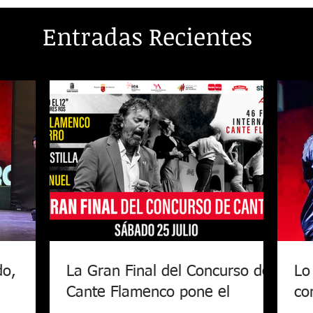
Entradas Recientes
do,
La Gran Final del Concurso de
Lo
Cante Flamenco pone el
co