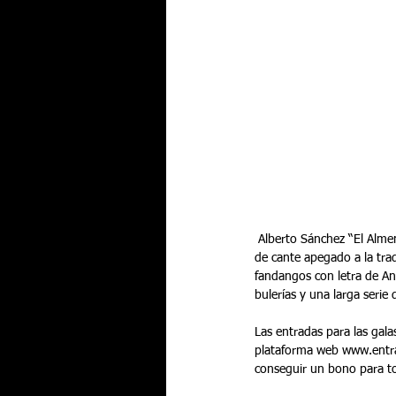
 Alberto Sánchez “El Almendro” fue el encargado de culminar una gran noche en Lo Ferro. El de Jerez ofreció un recital 
de cante apegado a la trad
fandangos con letra de An
bulerías y una larga serie
Las entradas para las gal
plataforma web www.entra
conseguir un bono para t