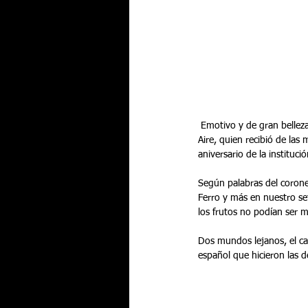
 Emotivo y de gran belleza fue el pregón a cargo de D. Miguel Ivorra Ruiz, coronel-director de la Academia General del 
Aire, quien recibió de las
aniversario de la institució
Según palabras del corone
Ferro y más en nuestro set
los frutos no podían ser m
Dos mundos lejanos, el cas
español que hicieron las de