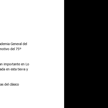
 motivo del 75º 
an importante en Lo 
da en esta tierra y 
s del clásico 