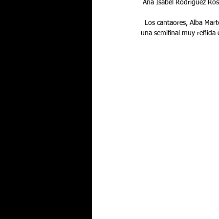
 Ana Isabel Rodriguez Ros
  Los cantaores, Alba Martos Garrido, de Jaén y Victor Palacios Pedregosa, de Barcelona, se quedaron a las puertas en 
una semifinal muy reñida e