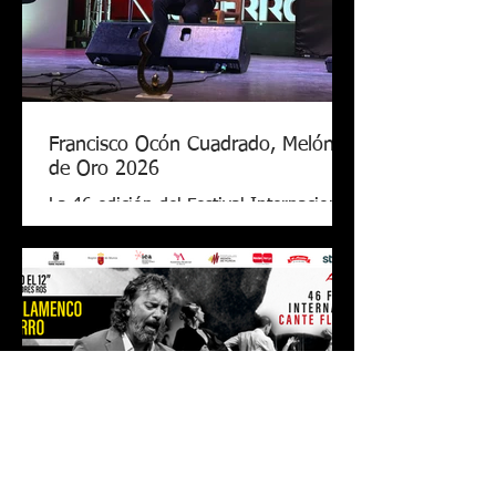
Francisco Ocón Cuadrado, Melón
de Oro 2026
La 46 edición del Festival Internacional
de Cante Flamenco de Lo Ferro ya tiene
nuevo Melón de Oro. El cantaor
cordobés Francisco Ocón Cuadrado
consiguió levantar el premio que todos
seguían en Lo Ferro tras demostrar su
arte con una soleá, unas alegrías de
Córdoba y una petenera con el toque
de Antonio Carrión. El Melón de Oro de
este año tiene el valor de 17.000 euros,
el premio más grande de todos los