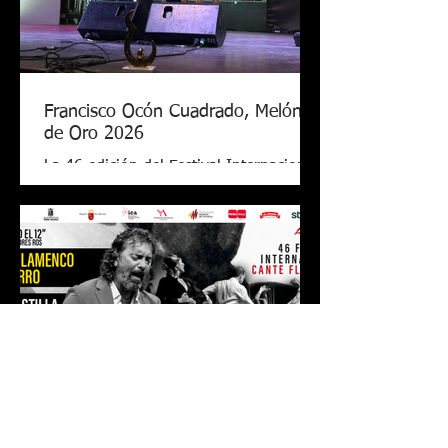
Francisco Ocón Cuadrado, Melón
de Oro 2026
La 46 edición del Festival Internacional
de Cante Flamenco de Lo Ferro ya tiene
nuevo Melón de Oro. El cantaor
cordobés Francisco Ocón Cuadrado
consiguió levantar el premio que todos
seguían en Lo Ferro tras demostrar su
arte con una soleá, unas alegrías de
Córdoba y una petenera con el toque
de Antonio Carrión. El Melón de Oro de
este año tiene el valor de 17.000 euros,
el premio más grande de todos los
festivales. Además de obtener la placa