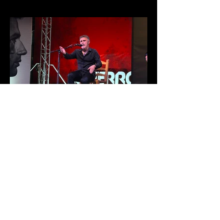
Francisco Ocón Cuadrado, Melón
de Oro 2026
La 46 edición del Festival Internacional
de Cante Flamenco de Lo Ferro ya tiene
nuevo Melón de Oro. El cantaor
cordobés Francisco Ocón Cuadrado
consiguió levantar el premio que todos