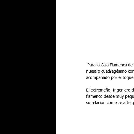
 Para la Gala Flamenca de Invierno del mes de enero, el protagonista  será uno de los cantaores revelación y finalista de 
nuestro cuadragésimo conc
acompañado por el toque de
El extremeño, Ingeniero de
flamenco desde muy pequeño
su relación con este arte 