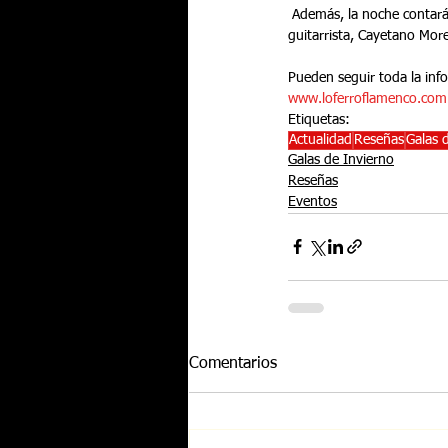
 Además, la noche contará con la actuación especial de José Fernández Amador, “Joseíco” acompañado por el toque del 
guitarrista, Cayetano Mor
Pueden seguir toda la info
www.loferroflamenco.com
Etiquetas:
Actualidad
Reseñas
Galas 
Galas de Invierno
Reseñas
Eventos
Comentarios