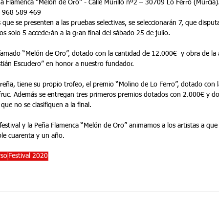
ña Flamenca “Melón de Oro” - Calle Murillo nº2 – 30709 Lo Ferro (Murcia).
: 968 589 469 
 que se presenten a las pruebas selectivas, se seleccionarán 7, que disputar
los solo 5 accederán a la gran final del sábado 25 de julio.
famado “Melón de Oro”, dotado con la cantidad de 12.000€  y obra de la a
tián Escudero” en honor a nuestro fundador.
erreña, tiene su propio trofeo, el premio “Molino de Lo Ferro”, dotado con 
fruc. Además se entregan tres primeros premios dotados con 2.000€ y do
que no se clasifiquen a la final.
festival y la Peña Flamenca “Melón de Oro” animamos a los artistas a que 
le cuarenta y un año.
rso
Festival 2020