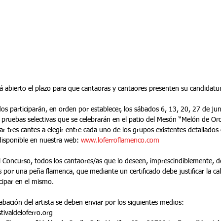
á abierto el plazo para que cantaoras y cantaores presenten su candidatu
dos participarán, en orden por establecer, los sábados 6, 13, 20, 27 de jun
 pruebas selectivas que se celebrarán en el patio del Mesón “Melón de Oro
r tres cantes a elegir entre cada uno de los grupos existentes detallados 
isponible en nuestra web:
 www.loferroflamenco.com 
el Concurso, todos los cantaores/as que lo deseen, imprescindiblemente, 
 por una peña flamenca, que mediante un certificado debe justificar la cali
cipar en el mismo.
rabación del artista se deben enviar por los siguientes medios: 
ivaldeloferro.org   