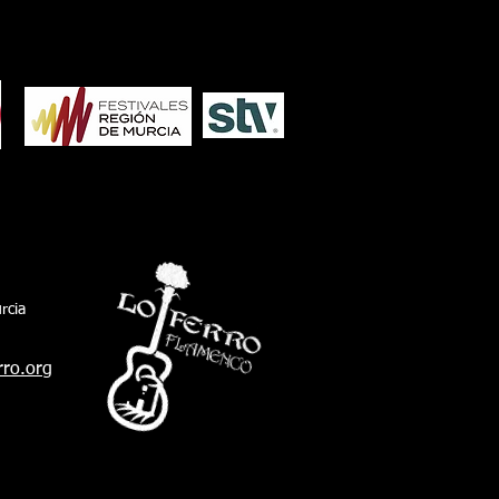
corporación pachequera. También estuvo
sexto teniente de alcalde y delegado de
io Ambiente de San Fernando, Javier
arro, acompañando al president
rcia
rro.org