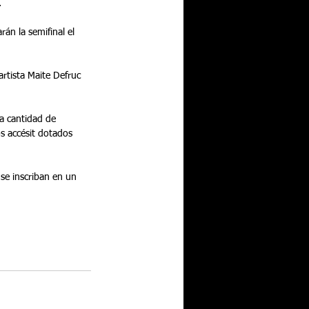
  
án la semifinal el 
rtista Maite Defruc 
la cantidad de 
s accésit dotados 
se inscriban en un 