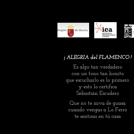
de Oro de este año tiene el valo
euros, el premio más grande de 
festivales. Además de obtener la
‘Sebastián Escudero’. El premio ‘
¡ ALEGRIA del FLAMENCO !
Es algo tan verdadero
con un tono tan bonito
que escucharlo es lo primero
y esto lo certifica
Sebastián Escudero
Que no te sirva de guasa
cuando vengas a Lo Ferro
te sentiras en tú casa