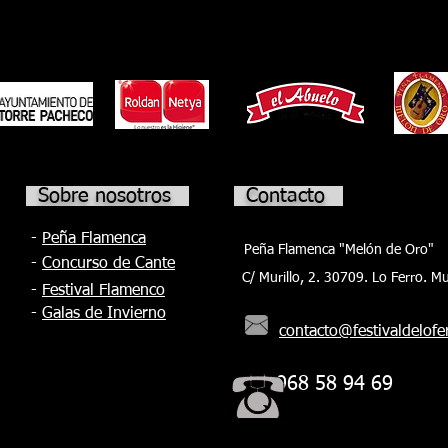
epicentro del arte jondo y que pondrá el
r de 17.000
la 
broche de oro a una intensa semana de
todos los
el 
flamenco. El día arrancará a las 10.00 con
 placa
Med
una master class de bulerías nivel
Nav
avanzado a cargo de El Yiyo en el CAES de
Torre Pacheco y de tarantas nivel medio
Sobre nosotros
Contacto
-
Peña Flamenca
Peña Flamenca "Melón de Oro"
-
Concurso de Cante
C/ Murillo, 2. 30709. Lo Ferro. Mu
-
Festival Flamenco
-
Galas de Invierno
contacto@festivaldelofe
968 58 94 69