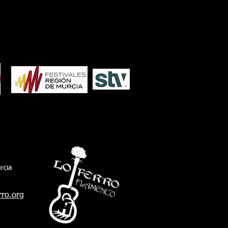
1986
1985
1984
1983
1982
1981
1980
re Pacheco, y Javier Plaza, concejal de
tura. Además de otros representantes de
corporación pachequera. También estuvo
sexto teniente de alcalde y delegado de
io Ambiente de San Fernando, Javier
arro, acompañando al president
rcia
rro.org