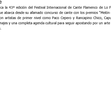
e
nca la 43ª edición del Festival Internacional de Cante Flamenco de Lo F
e abarca desde su afamado concurso de cante con los premios “Melón d
 con artistas de primer nivel como Paco Cepero y Rancapino Chico, Capu
najes y una completa agenda cultural para seguir apostando por un arte 
.