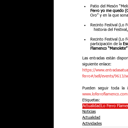
Patio del Mesón “Meló
Ferro yo me quedo (C
Oro” y en la que sonar
Recinto Festival (Lo 
   historia del Festival
Recinto Festival (Lo 
participación de la 
Es
Flamenco “Manolete” 
Las entradas están dispon
siguiente enlace:
https://www.entradasatual
ferro#/sell/events/9613/
www.loferroflamenco.com
Etiquetas:
Actualidad
Lo Ferro Flame
Noticias
Actualidad
Actividades