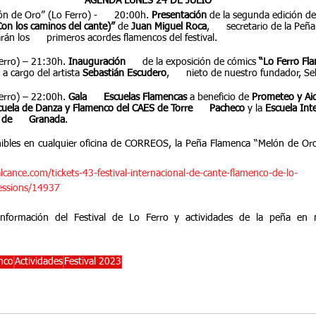
AGENDA LUNES 24 DE JULIO
n de Oro” (Lo Ferro) -      20:00h.
 Presentación
 de la segunda edición del
on los caminos del cante)”
 de 
Juan Miguel Roca
,      secretario de la Pe
án los      primeros acordes flamencos del festival.
Ferro) – 21:30h. 
Inauguración      
de la exposición de cómics 
“Lo Ferro Fl
, a cargo del artista 
Sebastián Escudero
,      nieto de nuestro fundador, S
Ferro) – 22:00h. 
Gala      Escuelas Flamencas
 a beneficio de 
Prometeo y Ai
cuela de Danza y Flamenco del CAES de Torre      Pacheco
 y la 
Escuela Int
de      Granada
.
ibles en cualquier oficina de CORREOS, la Peña Flamenca “Melón de Oro”
cance.com/tickets-43-festival-internacional-de-cante-flamenco-de-lo-
sessions/14937
nco
Actividades
Festival 2023