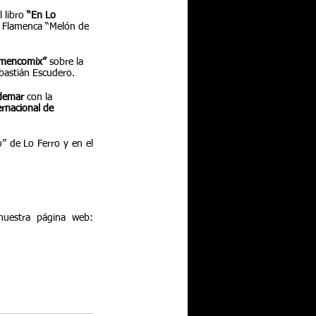
 libro 
“En Lo      
ña Flamenca “Melón de 
amencomix”
 sobre la   
ebastián Escudero.
demar
 con la      
ernacional de 
 de Lo Ferro y en el 
Pueden seguir toda la información del Festival de Lo Ferro y actividades de la peña en nuestra página web: 