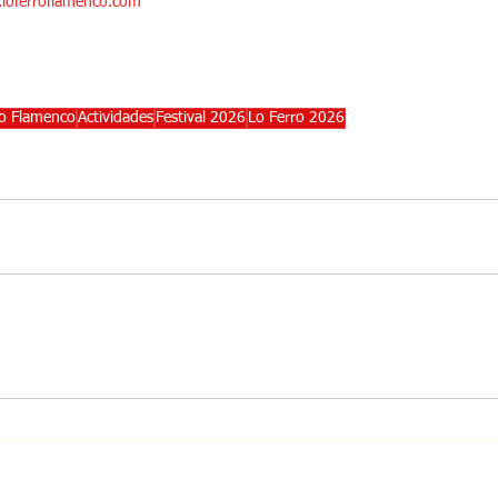
loferroflamenco.com
ro Flamenco
Actividades
Festival 2026
Lo Ferro 2026