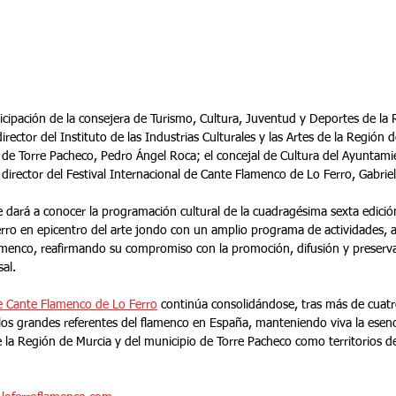
ticipación de la consejera de Turismo, Cultura, Juventud y Deportes de la 
rector del Instituto de las Industrias Culturales y las Artes de la Región d
e de Torre Pacheco, Pedro Ángel Roca; el concejal de Cultura del Ayuntami
l director del Festival Internacional de Cante Flamenco de Lo Ferro, Gabri
 dará a conocer la programación cultural de la cuadragésima sexta edición 
erro en epicentro del arte jondo con un amplio programa de actividades, 
amenco, reafirmando su compromiso con la promoción, difusión y preserva
sal.
de Cante Flamenco de Lo Ferro
 continúa consolidándose, tras más de cuat
los grandes referentes del flamenco en España, manteniendo viva la esenci
la Región de Murcia y del municipio de Torre Pacheco como territorios de 