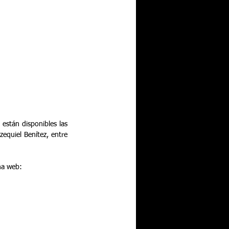
m
 están disponibles las 
equiel Benítez, entre 
na web: 