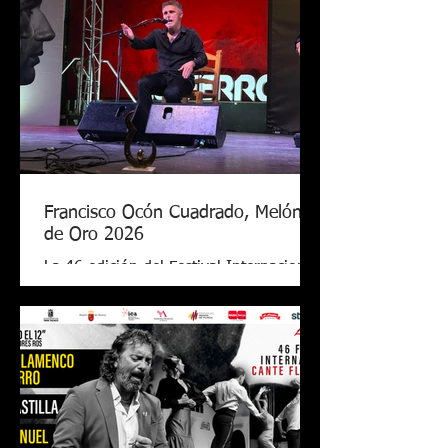
Francisco Ocón Cuadrado, Melón
de Oro 2026
La 46 edición del Festival Internacional
de Cante Flamenco de Lo Ferro ya tiene
nuevo Melón de Oro. El cantaor
cordobés Francisco Ocón Cuadrado
consiguió levantar el premio que todos
seguían en Lo Ferro tras demostrar su
arte con una soleá, unas alegrías de
Córdoba y una petenera con el toque