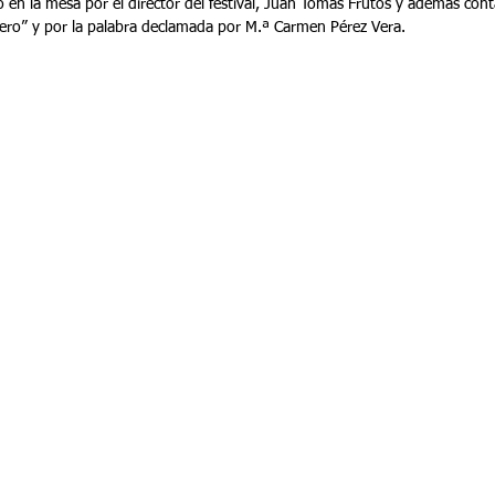
en la mesa por el director del festival, Juan Tomás Frutos y además cont
ero” y por la palabra declamada por M.ª Carmen Pérez Vera.