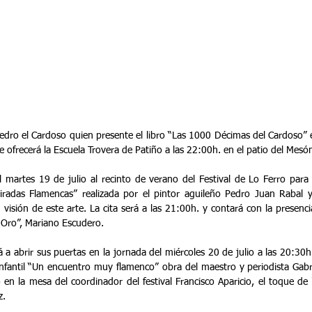
Pedro el Cardoso quien presente el libro “Las 1000 Décimas del Cardoso” e
e ofrecerá la Escuela Trovera de Patiño a las 22:00h. en el patio del Mes
el martes 19 de julio al recinto de verano del Festival de Lo Ferro para 
iradas Flamencas” realizada por el pintor aguileño Pedro Juan Rabal y
u visión de este arte. La cita será a las 21:00h. y contará con la presenci
Oro”, Mariano Escudero.
 a abrir sus puertas en la jornada del miércoles 20 de julio a las 20:30h.
 infantil “Un encuentro muy flamenco” obra del maestro y periodista Gab
n la mesa del coordinador del festival Francisco Aparicio, el toque de “E
. 