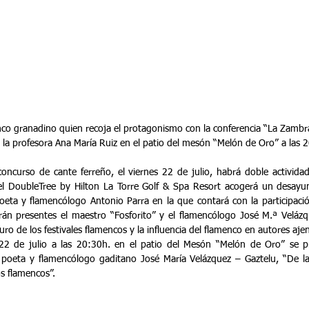
enco granadino quien recoja el protagonismo con la conferencia “La Zambra
la profesora Ana María Ruiz en el patio del mesón “Melón de Oro” a las 
 concurso de cante ferreño, el viernes 22 de julio, habrá doble actividad
el DoubleTree by Hilton La Torre Golf & Spa Resort acogerá un desayuno
 poeta y flamencólogo Antonio Parra en la que contará con la participació
án presentes el maestro “Fosforito” y el flamencólogo José M.ª Velázqu
turo de los festivales flamencos y la influencia del flamenco en autores ajen
 22 de julio a las 20:30h. en el patio del Mesón “Melón de Oro” se pr
el poeta y flamencólogo gaditano José María Velázquez – Gaztelu, “De l
os flamencos”.