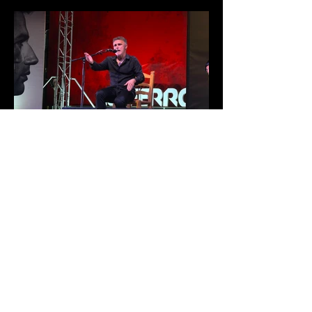
Francisco Ocón Cuadrado, Melón
de Oro 2026
La 46 edición del Festival Internacional
de Cante Flamenco de Lo Ferro ya tiene
nuevo Melón de Oro. El cantaor
cordobés Francisco Ocón Cuadrado
consiguió levantar el premio que todos
seguían en Lo Ferro tras demostrar su