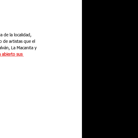
a de la localidad, 
 de artistas que el 
alván, La Macanita y 
 abierto sus 