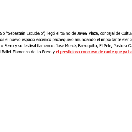
atro “Sebastián Escudero”, llegó el turno de Javier Plaza, concejal de Cultur
nos el nuevo espacio escénico pachequero anunciando el importante elenco
o Ferro y su festival flamenco: José Mercé, Farruquito, El Pele, Pastora G
 Ballet Flamenco de Lo Ferro y 
el prestigioso concurso de cante que ya ha