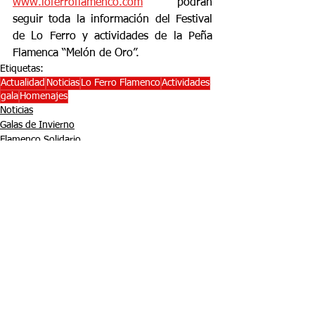
www.loferroflamenco.com
 podrán 
seguir toda la información del Festival 
de Lo Ferro y actividades de la Peña 
Flamenca “Melón de Oro”.
Etiquetas:
Actualidad
Noticias
Lo Ferro Flamenco
Actividades
gala
Homenajes
Noticias
Galas de Invierno
Flamenco Solidario
Comentarios