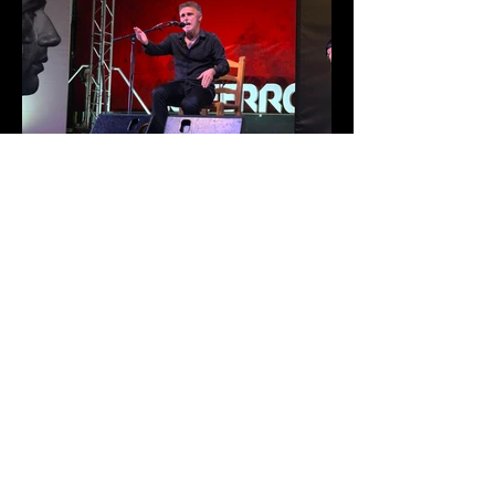
Francisco Ocón Cuadrado, Melón
de Oro 2026
La 46 edición del Festival Internacional
de Cante Flamenco de Lo Ferro ya tiene
nuevo Melón de Oro. El cantaor
cordobés Francisco Ocón Cuadrado
consiguió levantar el premio que todos
seguían en Lo Ferro tras demostrar su
arte con una soleá, unas alegrías de
Córdoba y una petenera con el toque