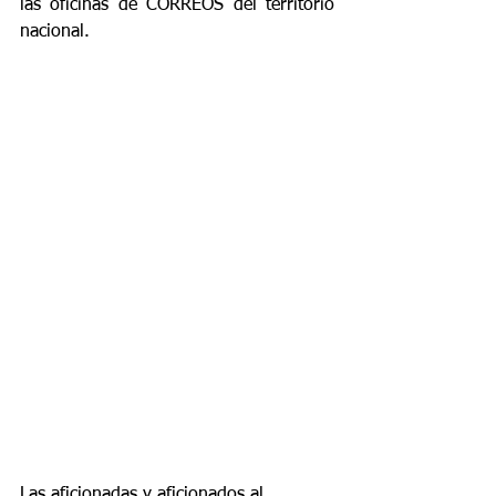
las oficinas de CORREOS del territorio 
nacional.
Las aficionadas y aficionados al 