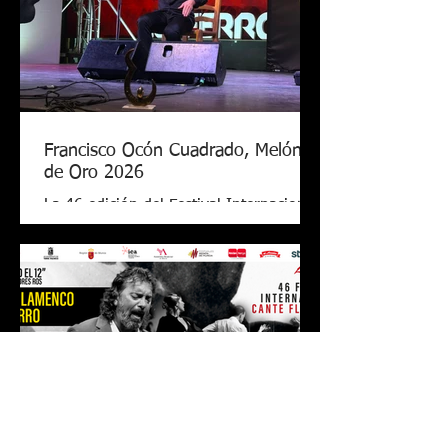
Francisco Ocón Cuadrado, Melón
de Oro 2026
La 46 edición del Festival Internacional
de Cante Flamenco de Lo Ferro ya tiene
nuevo Melón de Oro. El cantaor
cordobés Francisco Ocón Cuadrado
consiguió levantar el premio que todos
seguían en Lo Ferro tras demostrar su
arte con una soleá, unas alegrías de
Córdoba y una petenera con el toque
de Antonio Carrión. El Melón de Oro de
este año tiene el valor de 17.000 euros,
el premio más grande de todos los