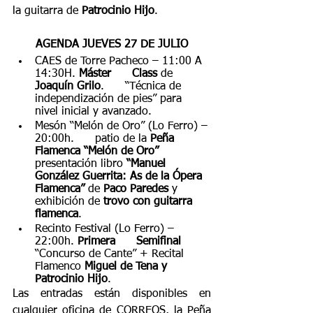
la guitarra de 
Patrocinio Hijo
.
AGENDA JUEVES 27 DE JULIO
CAES de Torre Pacheco – 11:00 A 
14:30H. 
Máster      Class
 de  
Joaquín Grilo
.      “Técnica de 
independización de pies” para 
nivel inicial y avanzado.
Mesón “Melón de Oro” (Lo Ferro) – 
20:00h.      patio de la 
Peña 
Flamenca “Melón de Oro” 
presentación libro 
“Manuel      
González Guerrita: As de la Ópera 
Flamenca”
 de 
Paco Paredes
 y      
exhibición de
 trovo con guitarra 
flamenca
.
Recinto Festival (Lo Ferro) – 
22:00h. 
Primera      Semifinal
“Concurso de Cante” + Recital 
Flamenco 
Miguel de Tena y      
Patrocinio Hijo
. 
Las entradas están disponibles en 
cualquier oficina de CORREOS, la Peña 