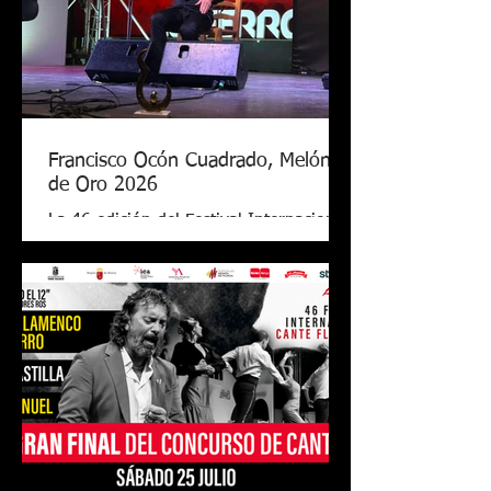
Francisco Ocón Cuadrado, Melón
de Oro 2026
La 46 edición del Festival Internacional
de Cante Flamenco de Lo Ferro ya tiene
nuevo Melón de Oro. El cantaor
cordobés Francisco Ocón Cuadrado
consiguió levantar el premio que todos
seguían en Lo Ferro tras demostrar su
arte con una soleá, unas alegrías de
Córdoba y una petenera con el toque
de Antonio Carrión. El Melón de Oro de
este año tiene el valor de 17.000 euros,
el premio más grande de todos los