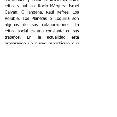
sorprender y crear controversia entre 
crítica y público. Rocío Márquez, Israel 
Galván, C Tangana, Raúl Refree, Los 
Voluble, Los Planetas o Exquirla son 
algunas de sus colaboraciones. La 
crítica social es una constante en sus 
trabajos. En la actualidad está 
preparando un nuevo espectáculo que 
presentará en la Bienal de Sevilla pero 
antes vuelve a Lo Ferro uno de los 
primeros escenarios que pisó a los 
comienzos de su heterodoxa carrera 
artística.
Pueden seguir toda la información del 
Festival de Lo Ferro y actividades de la 
peña en nuestra página web: 
www.loferroflamenco.com
Etiquetas: