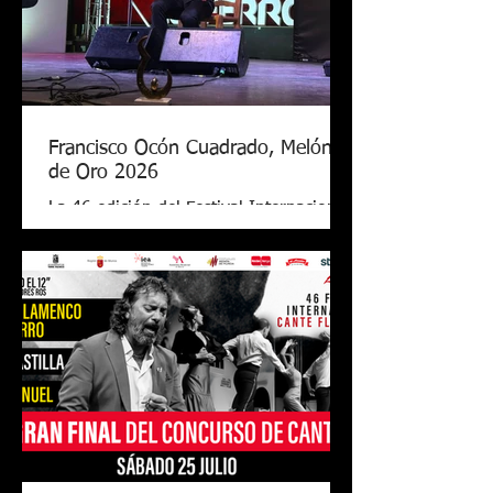
Francisco Ocón Cuadrado, Melón
de Oro 2026
La 46 edición del Festival Internacional
de Cante Flamenco de Lo Ferro ya tiene
nuevo Melón de Oro. El cantaor
cordobés Francisco Ocón Cuadrado
consiguió levantar el premio que todos
seguían en Lo Ferro tras demostrar su
arte con una soleá, unas alegrías de
Córdoba y una petenera con el toque
de Antonio Carrión. El Melón de Oro de
este año tiene el valor de 17.000 euros,
el premio más grande de todos los