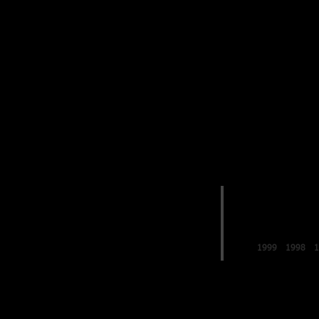
EDICIONES
2019
FESTIVAL de
LO FERRO
1999
1998