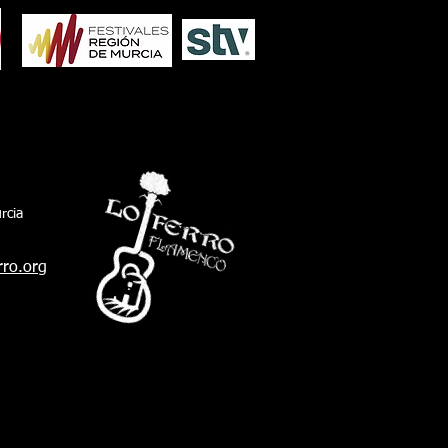
rcia
rro.org