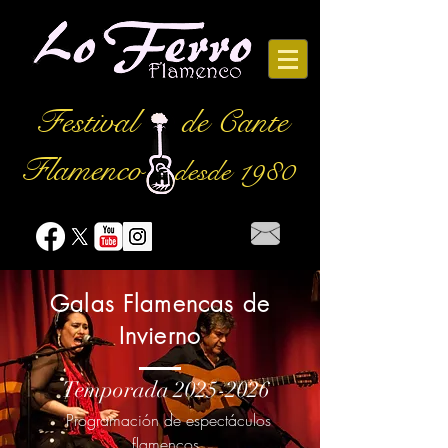
Festival
de Cante
Flamenco
desde 1980
Galas Flamencas de
Invierno
Temporada
2025-2026
Programación de espectáculos
flamencos