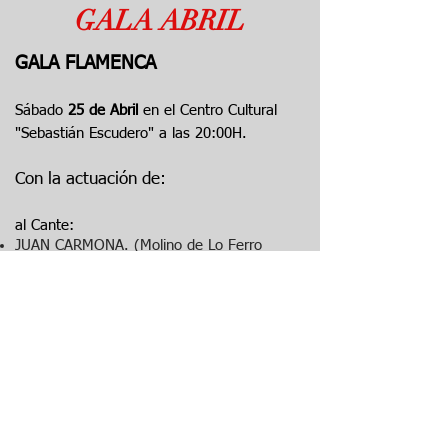
GALA ABRIL
GALA FLAMENCA
Sábado
25
de Abril
en el Centro Cultural
"Sebastián Escu
dero"
a las 20:00H.
Con la actuación de:
al Cante:
JUAN CARMONA. (Molino de Lo Ferro
2025)
a la Guitarra:
ANTINIO FERNÁNDEZ "El Torero"
Actuación
​MARIBEL CASTILLO (Cantaora
de Copla)
.
​​
COLABORACIÓN 5€