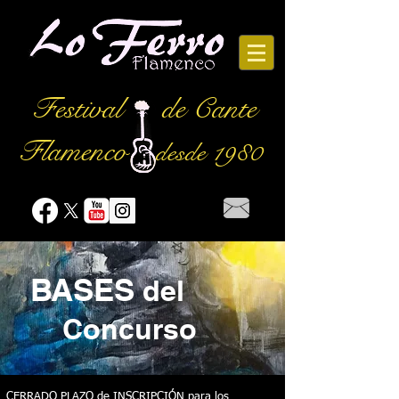
Festival
de Cante
Flamenco
desde 1980
BASES
del
Concurso
CERRADO PLAZO de INSCRIPCIÓN para los