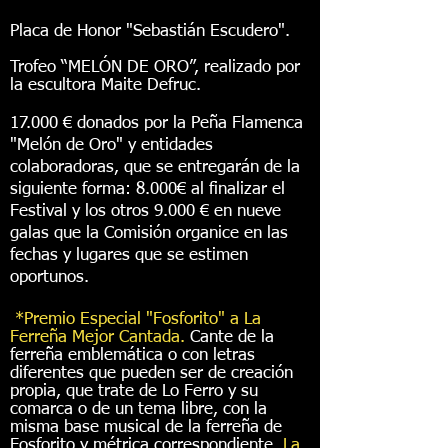
Placa de Honor "Sebastián Escudero".
Trofeo “MELÓN DE ORO”, realizado por
la escultora Maite Defruc.
17.000 € donados por la Peña Flamenca
"Melón de Oro" y entidades
colaboradoras, que se entregarán de la
siguiente forma:
​
8.000€ al finalizar el
Festival y los otros 9.000 € en nueve
galas que la Comisión organice en las
fechas y lugares que se estimen
oportunos.
*Premio Especial "Fosforito" a La
Ferreña Mejor Cantada.
Cante de la
ferreña emblemática o con letras
diferentes que pueden ser de creación
propia, que trate de Lo Ferro y su
comarca o de un tema libre, con la
misma base musical de la ferreña de
Fosforito y métrica correspondiente.
La