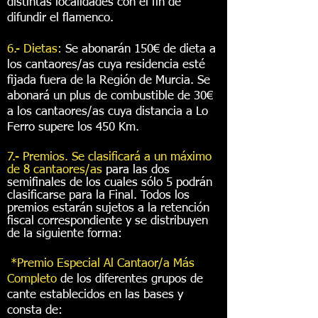
distintas localidades con el fin de
difundir el flamenco.
6.- Dietas:
Se abonarán 150€ de dieta a
los cantaores/as cuya residencia esté
fijada fuera de la Región de Murcia. Se
abonará un plus de combustible de 30€
a los cantaores/as
cuya distancia a Lo
Ferro supere los 450 Km.
7.- Premios.
Se clasificará a un máximo
de 8 cantaores/as
para las dos
semifinales de los cuales sólo 5 podrán
clasificarse para la Final. Todos los
premios estarán sujetos a la retención
fiscal correspondiente y se distribuyen
de la siguiente forma:
*Premio Especial Al Cantaor/a Más
Completo
de los diferentes grupos de
cante establecidos en las bases y
consta de: