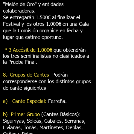
"Melón de Oro" y entidades
colaboradoras.
Se entregarán 1.500€ al finalizar el
Festival y los otros 1.000€ en una Gala
que la Comisión organice en fecha y
lugar que estime oportuno.
* 3 Accésit de 1.000€
que
obtendrán
los tres semifinalistas no clasificados a
la Prueba Final.
8.- Grupos de Cantes:
Podrán
corresponderse con los distintos grupos
de cante siguientes:
a) Cante Especial:
Ferreña.
b) Primer Grupo
(Cantes Básicos):
Siguiriyas, Soleás, Cabales, Serranas,
Livianas, Tonás, Martinetes, Deblas,