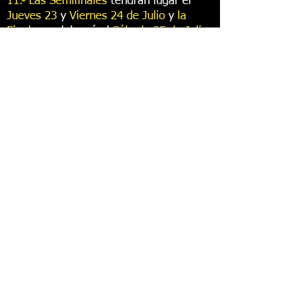
11.
-
Las Semifinales
tendrán lugar el
Jueves 23
y
Viernes 24 de Julio
y
l
a
Final
se celebrará el
Sábado 25 de Julio
de
2026.
12.-
Los cantaores/as tendrán a su
disposición varios guitarristas
contratados por la Comisión
Organizadora. No obstante, cualquier
concursante podrá traer su propio
guitarrista, en cuyo caso serán de su
cuenta los gastos correspondientes.
13.-
Se recomienda a lo
s finalistas que
los cantes interpretados en la Semifinal
no se repitan en la prueba Final.
14.-
Para la labor de promoción y
difusión de los cantes, los cantaores/as
que obtengan el primer premio en
cualquier modalidad tendrán la
posibilidad de realizar a criterio de la