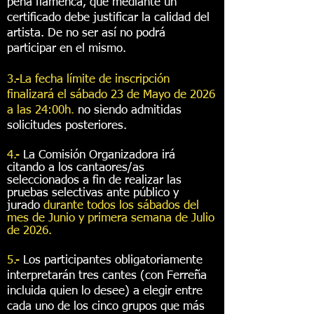
peña flamenca, que mediante un
certificado debe justificar la calidad del
artista. De no ser así no podrá
participar en el mismo.
3.-
La fecha límite de
inscripción
finalizará el sábado 23 de Mayo de 2026
a las 24:00h
.
no siendo admitidas
solicitudes posteriores.
4.-
La Comisión Organizadora irá
citando
a los cantaores/as
seleccionados a fin de realizar las
pruebas selectivas ante público y
jurado
durante todos los sábados del
mes de Junio y primera semana de Julio
de 2026.
5.-
Los participantes o
bligatoriamente
interpretarán tres cantes (con Ferreña
incluida quien lo desee)
a elegir entre
cada uno de los cinco grupos que más