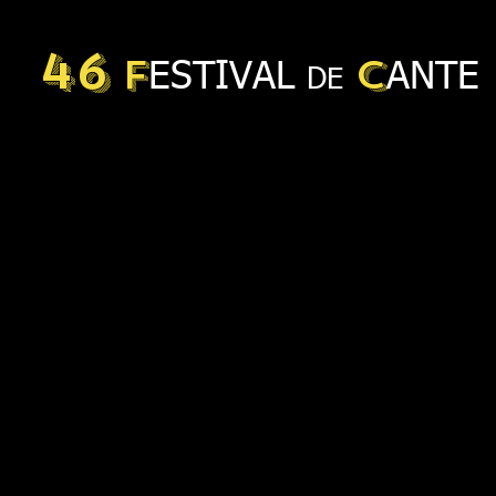
46
F
C
ESTIVAL
ANTE
DE