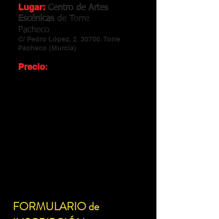
Lugar:
Centro de Artes
Escénicas
de
Torre
CAES
Pacheco
C/ Pedro López, 2. 30700. Torre
Pacheco (Murcia)
Precio
:
Incluyen Entrada a la Gala del
Viernes
- 35€
(Un Nivel)
-
20€
(De Oyente)
-
60€
(Ambos Niveles)
FORMULARIO de