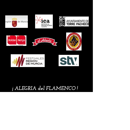
¡ ALEGRIA del FLAMENCO !
Es algo tan verdadero
con un tono tan bonito
que escucharlo es lo primero
y esto lo certifica
Sebastián Escudero