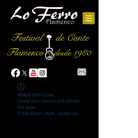
Festival
de Cante
Flamenco
desde 1980
Widget Didn’t Load
Check your internet and refresh
this page.
If that doesn’t work, contact us.