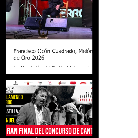
Francisco Ocón Cuadrado, Melón
de Oro 2026
La 46 edición del Festival Internacional
de Cante Flamenco de Lo Ferro ya tiene
nuevo Melón de Oro. El cantaor
cordobés Francisco Ocón Cuadrado
consiguió levantar el premio que todos
seguían en Lo Ferro tras demostrar su
arte con una soleá, unas alegrías de
Córdoba y una petenera con el toque
de Antonio Carrión. El Melón de Oro de
este año tiene el valor de 17.000 euros,