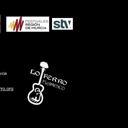
sexto teniente de alcalde y delegado de
io Ambiente de San Fernando, Javier
arro, acompañando al president
rcia
rro.org