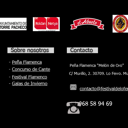
broche de oro a una intensa semana de
todos los
el 
flamenco. El día arrancará a las 10.00 con
 placa
Med
una master class de bulerías nivel
Nav
avanzado a cargo de El Yiyo en el CAES de
Torre Pacheco y de tarantas nivel medio
Sobre nosotros
Contacto
-
Peña Flamenca
Peña Flamenca "Melón de Oro"
-
Concurso de Cante
C/ Murillo, 2. 30709. Lo Ferro. Mu
-
Festival Flamenco
-
Galas de Invierno
contacto@festivaldelofe
968 58 94 69