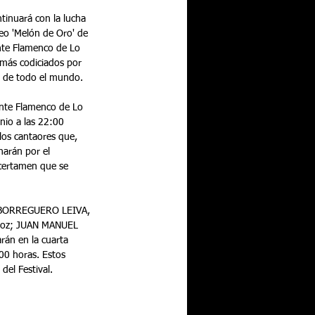
feo 'Melón de Oro' de 
ante Flamenco de Lo 
 más codiciados por 
s de todo el mundo. 
ante Flamenco de Lo 
nio a las 22:00 
 los cantaores que, 
harán por el 
certamen que se 
 BORREGUERO LEIVA, 
joz; JUAN MANUEL 
án en la cuarta 
00 horas. Estos 
del Festival.