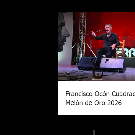
Francisco Ocón Cuadra
Melón de Oro 2026
La 46 edición del Festival Intern
Cante Flamenco de Lo Ferro ya t
Melón de Oro. El cantaor cordob