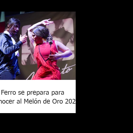
 Ferro se prepara para
nocer al Melón de Oro 2026
Ferro ya está listo! En la noche del
nes 24 de julio, las semifinales
tinuaron en el recinto principal de Lo