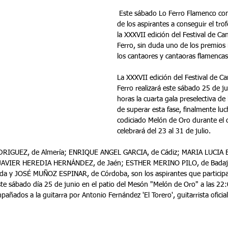
 Este sábado Lo Ferro Flamenco continuará con la lucha 
de los aspirantes a conseguir el tro
la XXXVII edición del Festival de C
Ferro, sin duda uno de los premios
los cantaores y cantaoras flamenca
La XXXVII edición del Festival de C
Ferro realizará este sábado 25 de ju
horas la cuarta gala preselectiva de
de superar esta fase, finalmente luc
codiciado Melón de Oro durante el 
celebrará del 23 al 31 de julio.
GUEZ, de Almería; ENRIQUE ANGEL GARCIA, de Cádiz; MARIA LUCIA
JAVIER HEREDIA HERNÁNDEZ, de Jaén; ESTHER MERINO PILO, de Bada
 y JOSÉ MUÑOZ ESPINAR, de Córdoba, son los aspirantes que participar
ste sábado día 25 de junio en el patio del Mesón "Melón de Oro" a las 22:
añados a la guitarra por Antonio Fernández 'El Torero', guitarrista oficial 