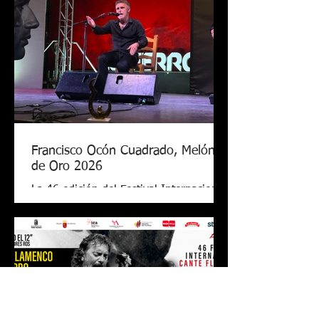
Francisco Ocón Cuadrado, Melón
de Oro 2026
La 46 edición del Festival Internacional
de Cante Flamenco de Lo Ferro ya tiene
nuevo Melón de Oro. El cantaor
cordobés Francisco Ocón Cuadrado
consiguió levantar el premio que todos
seguían en Lo Ferro tras demostrar su
arte con una soleá, unas alegrías de
Córdoba y una petenera con el toque