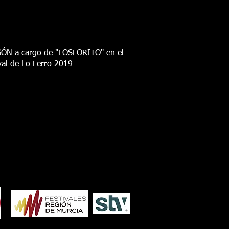
ÓN a cargo de "FOSFORITO" en el
val de Lo Ferro 2019
7
2006
2005
2004
2003
2002
2001
2000
1986
1985
1984
1983
1982
1981
1980