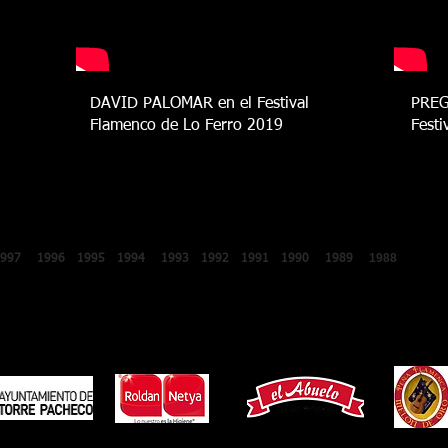
DAVID PALOMAR en el Festival
PREG
Flamenco de Lo Ferro 2019
Festi
2018
2017
2016
2015
2014
2013
2012
2011
2010
2009
2008
200
1988
1987
1997
1996
1995
1994
1993
1992
1991
1990
1989