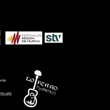
1986
1985
1984
1983
1982
1981
1980
re Pacheco, y Javier Plaza, concejal de
tura. Además de otros representantes de
corporación pachequera. También estuvo
sexto teniente de alcalde y delegado de
io Ambiente de San Fernando, Javier
arro, acompañando al president
rcia
rro.org