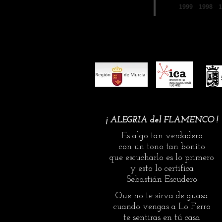
LO FERRO
1999
1998
unas alegrías de Córdoba y una 
con el toque de Antonio Carrión
de Oro de este año tiene el valo
euros, el premio más grande de 
festivales. Además de obtener la
‘Sebastián Escudero’. El premio ‘
¡ ALEGRIA del FLAMENCO !
Es algo tan verdadero
con un tono tan bonito
que escucharlo es lo primero
y esto lo certifica
Sebastián Escudero
Que no te sirva de guasa
cuando vengas a Lo Ferro
te sentiras en tú casa