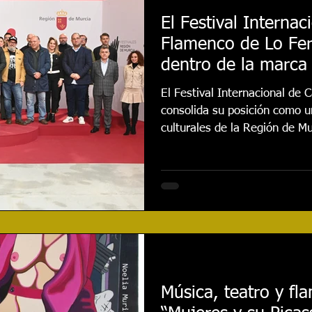
El Festival Interna
Flamenco de Lo Fer
dentro de la marca 
Murcia
El Festival Internacional de
consolida su posición como u
culturales de la Región de M
del presupuesto autonómico 
integrados en la marca Festi
alcanzará los 3,4 millones de
convocatoria. Este anuncio s
mantenido por el presidente
Fernando López Miras, con p
Música, teatro y fl