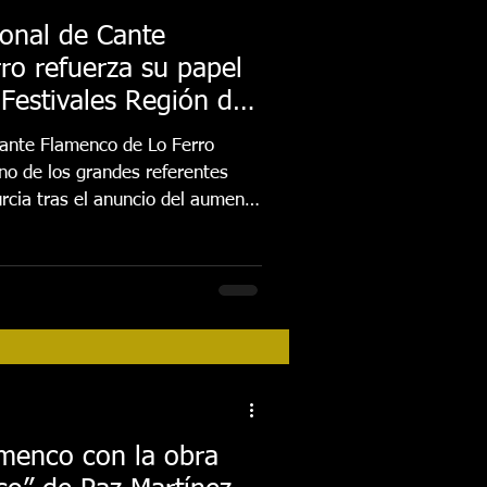
cional de Cante
ro refuerza su papel
Festivales Región de
 Cante Flamenco de Lo Ferro
no de los grandes referentes
urcia tras el anuncio del aumento
destinado a los eventos
vales Región de Murcia, que
 euros en la próxima
e produjo durante el encuentro
 de la Comunidad Autónoma,
romotor
amenco con la obra