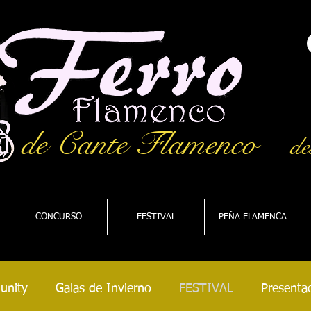
de Cante Flamenco
de
CONCURSO
FESTIVAL
PEÑA FLAMENCA
unity
Galas de Invierno
FESTIVAL
Presentac