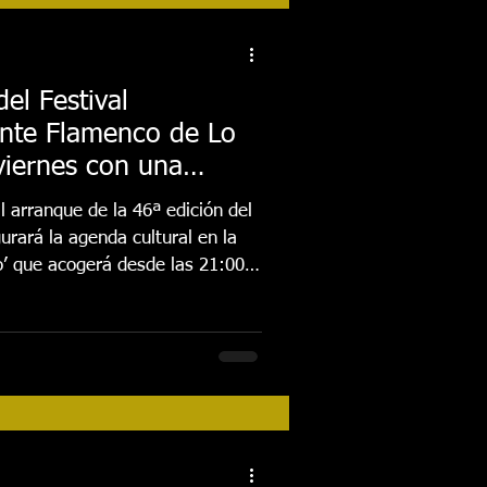
tos
Festival 2018
el Festival
ante Flamenco de Lo
Actividades
viernes con una
 trovo y las
l arranque de la 46ª edición del
FESTIVAL 2026
es
gurará la agenda cultural en la
’ que acogerá desde las 21:00
iestas y sonidos tradicionales en
Murcia’ del documentalista Tomás
rogramación cultural con más de
stival. La 46ª edición del Festival
enco de Lo Ferro pone