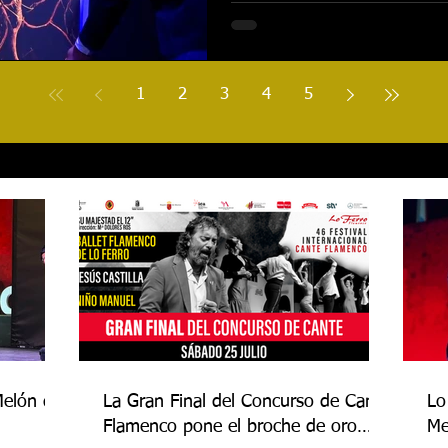
1
2
3
4
5
Melón de
La Gran Final del Concurso de Cante
Lo
Flamenco pone el broche de oro
Me