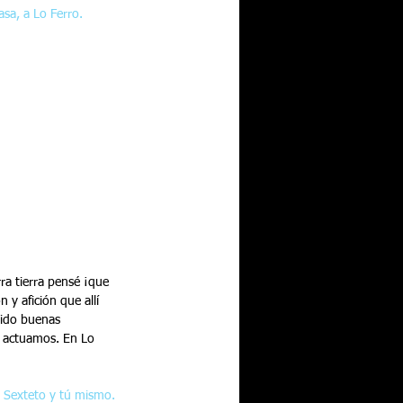
asa, a Lo Ferro.
ra tierra pensé ¡que 
y afición que allí 
nido buenas 
e actuamos. En Lo 
 Sexteto y tú mismo. 