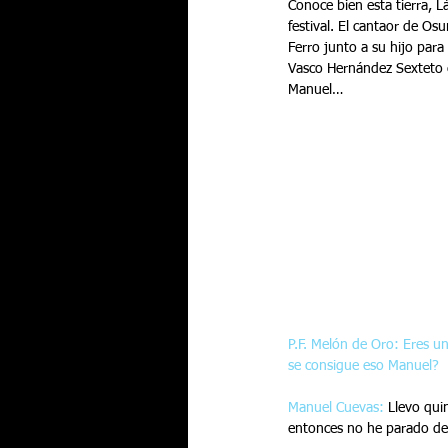
Conoce bien esta tierra, 
festival. El cantaor de Os
Ferro junto a su hijo para
Vasco Hernández Sexteto e
Manuel…
P.F. Melón de Oro: Eres u
se consigue eso Manuel?
Manuel Cuevas:
 Llevo qui
entonces no he parado de t