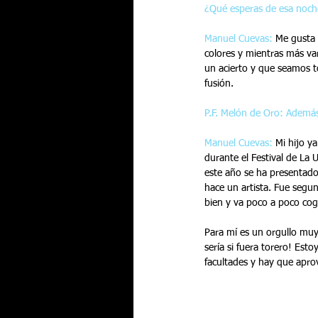
¿Qué esperas de esa noch
Manuel Cuevas:
 Me gusta
colores y mientras más va
un acierto y que seamos t
fusión.
P.F. Melón de Oro: Además
Manuel Cuevas:
 Mi hijo y
durante el Festival de La 
este año se ha presentado
hace un artista. Fue segun
bien y va poco a poco cog
Para mí es un orgullo muy
sería si fuera torero! Esto
facultades y hay que apr