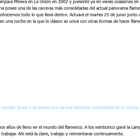
Lámpara Minera en La Unión en 2002 y presente ya en varias ocasiones en 
una posee una de las carreras más consolidadas del actual panorama flamen
 ofrecernos todo lo que lleva dentro. Actuará el martes 25 de junio junto 
n una noche en la que lo clásico se unirá con otras formas de hacer flam
n cantaor joven y ya tienes una carrera bastante consolidada en el mund
nce años de lleno en el mundo del flamenco. A los veinticinco gané la Lá
rabajar. Ahí está la clave, trabajo y reinventarse continuamente.