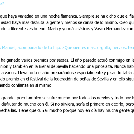
e?
 que haya variedad en una noche flamenca. Siempre se ha dicho que el f
riedad haya más disfruta la gente y menos se cansa de lo mismo. Creo qu
odos diferentes es bueno. María y yo más clásicos y Vasco Hernández con
 Manuel, acompañado de tu hijo. ¿Qué sientes más: orgullo, nervios, ten
a ha ganado varios premios por saetas. El año pasado actuó conmigo en la
Unión y también en la Bienal de Sevilla haciendo una pincelaita. Nunca ha
 a varios. Lleva todo el año preparándose especialmente y pisando tabla
do premio en el festival de la federación de peñas de Sevilla y en ello sig
iendo confianza en sí mismo.
 grande, pero también se sufre mucho por todos los nervios y todo por 
y disfrutando mucho con él. Si no sirviera, sería el primero en decirlo, per
ovecharlas. Tiene que currar mucho porque hoy en día hay mucha gente q