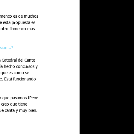
lamenco es de muchos 
e esta propuesta es 
 otro flamenco más 
sión...?
 Catedral del Cante 
bía hecho concursos y 
s que es como se 
ue. Está funcionando 
lo que pasamos.¡Peor 
o creo que tiene 
ue canta y muy bien.