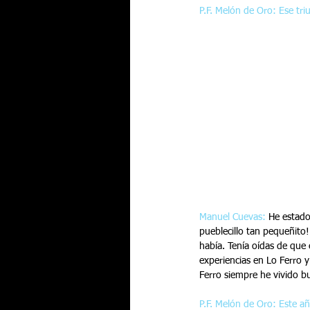
P.F. Melón de Oro: Ese tri
Manuel Cuevas: 
He estado
pueblecillo tan pequeñito!
había. Tenía oídas de que
experiencias en Lo Ferro 
Ferro siempre he vivido b
P.F. Melón de Oro: Este a