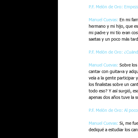
P.F. Melón de Oro: Empeza
Manuel Cuevas:
 En mi fam
hermano y mi hijo, que es
mi padre y mi tío eran co
saetas y un poco más tarde
P.F. Melón de Oro: ¿Cuánd
Manuel Cuevas:
 Sobre los
cantar con guitarra y adqu
veía a la gente participar 
los finalistas sobre un c
todo eso? Y así surgió, e
apenas dos años tuve la s
P.F. Melón de Oro: Al poco
Manuel Cuevas:
 Si, me fu
dediqué a estudiar los can