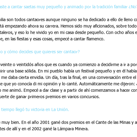
ste a cantar saetas muy pequeño y animado por la tradición familiar ¿No
ilia son todos cantaores aunque ninguno se ha dedicado a ello de lleno 
tá empezando ahora su carrera. Hemos sido muy aficionados, sobre todo a
staleros, y eso lo he vivido yo en mi casa desde pequeño. Con ocho años 
, en las fiestas y esas cosas, empecé a cantar flamenco.
o y cómo decides que quieres ser cantaor?
 veinte o veintidós años que es cuando ya comienzo a decidirme a ir a por 
irir una base sólida. En mi pueblo había un festival pequeño y en él habí
y me daba cierta envidia. Un día, tras la final, en una conversación entre el
ante que yo conocía di mi opinión y lo canté. Automáticamente me dijeron:
so me animó. Empecé a dar clase y a partir de ahí comenzamos a hacer conc
uerte de ganar primeros premios en varios concursos.
 tiempo llegó tu victoria en La Unión.
e muy bien. En el año 2001 gané dos premios en el Cante de las Minas y a
tes de allí y en el 2002 gané la Lámpara Minera.