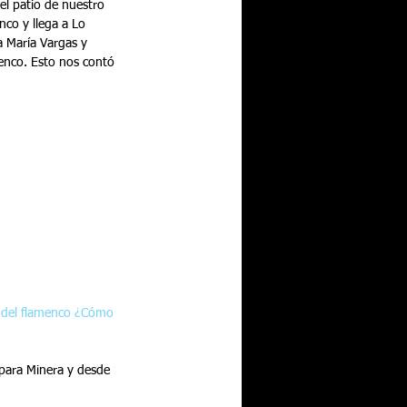
el patio de nuestro 
co y llega a Lo 
a María Vargas y 
enco. Esto nos contó 
o del flamenco ¿Cómo 
mpara Minera y desde 