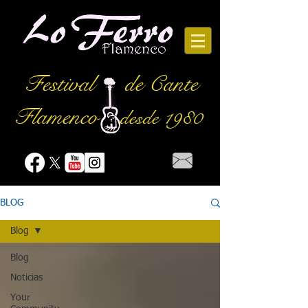
Festival
de Cante
Flamenco
desde 1980
BLOG
Blog
Blog
Noticias
Your