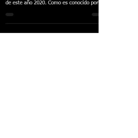
Lo Ferro Flamenco remata en la noche de
hoy martes 11 de agosto su edición digital
de este año 2020. Como es conocido por
todos el...