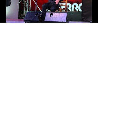
Francisco Ocón Cuadrado, Melón
de Oro 2026
La 46 edición del Festival Internacional
de Cante Flamenco de Lo Ferro ya tiene
nuevo Melón de Oro. El cantaor
cordobés Francisco Ocón Cuadrado
consiguió levantar el premio que todos
seguían en Lo Ferro tras demostrar su
arte con una soleá, unas alegrías de
Córdoba y una petenera con el toque
de Antonio Carrión. El Melón de Oro de
este año tiene el valor de 17.000 euros,
el premio más grande de todos los