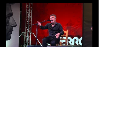
Francisco Ocón Cuadrado, Melón
de Oro 2026
La 46 edición del Festival Internacional
de Cante Flamenco de Lo Ferro ya tiene
nuevo Melón de Oro. El cantaor
cordobés Francisco Ocón Cuadrado
consiguió levantar el premio que todos
seguían en Lo Ferro tras demostrar su