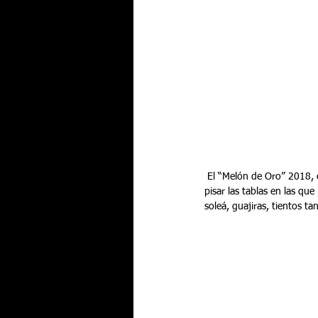
 El “Melón de Oro” 2018, con el toque de Antonio Fernández “El Torero”, fue el encargado de abrir la velada volviendo a 
pisar las tablas en las que
soleá, guajiras, tientos t