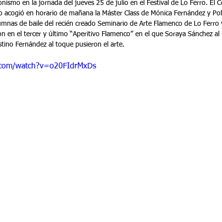
onismo en la jornada del jueves 25 de julio en el Festival de Lo Ferro. El 
o acogió en horario de mañana la Máster Class de Mónica Fernández y Po
nas de baile del recién creado Seminario de Arte Flamenco de Lo Ferro 
n en el tercer y último “Aperitivo Flamenco” en el que Soraya Sánchez al b
tino Fernández al toque pusieron el arte.
.com/watch?v=o20FIdrMxDs