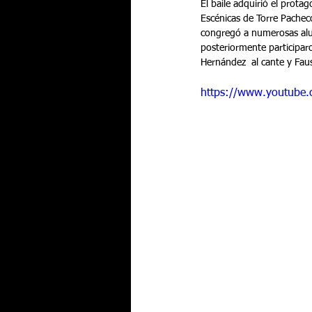
El baile adquirió el protag
Escénicas de Torre Pachec
congregó a numerosas alum
posteriormente participaro
Hernández  al cante y Faus
https://www.youtube