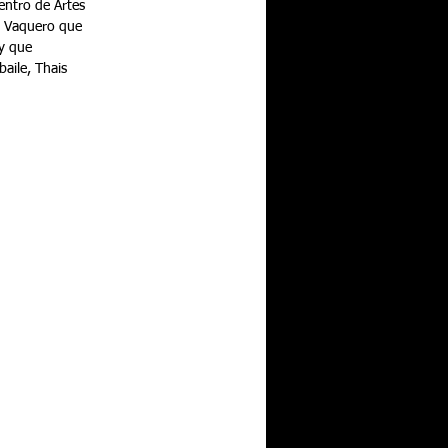
Centro de Artes 
l Vaquero que 
y que 
aile, Thais 