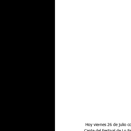
 Hoy viernes 26 de julio comienza la lucha por el “Melón de Oro” 2019 con la disputa de la semifinal del Concurso de 
Cante del Festival de Lo F