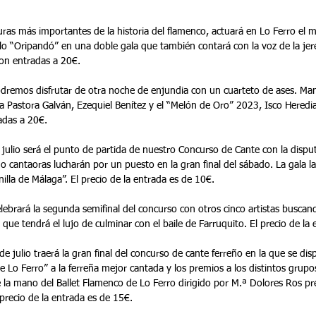
uras más importantes de la historia del flamenco, actuará en Lo Ferro el m
o “Oripandó” en una doble gala que también contará con la voz de la je
con entradas a 20€.
podremos disfrutar de otra noche de enjundia con un cuarteto de ases. M
ora Pastora Galván, Ezequiel Benítez y el “Melón de Oro” 2023, Isco Heredi
adas a 20€.
julio será el punto de partida de nuestro Concurso de Cante con la disput
 o cantaoras lucharán por un puesto en la gran final del sábado. La gala l
illa de Málaga”. El precio de la entrada es de 10€.
celebrará la segunda semifinal del concurso con otros cinco artistas buscan
l que tendrá el lujo de culminar con el baile de Farruquito. El precio de la
e julio traerá la gran final del concurso de cante ferreño en la que se dis
 Lo Ferro” a la ferreña mejor cantada y los premios a los distintos grupos
de la mano del Ballet Flamenco de Lo Ferro dirigido por M.ª Dolores Ros pr
 precio de la entrada es de 15€.