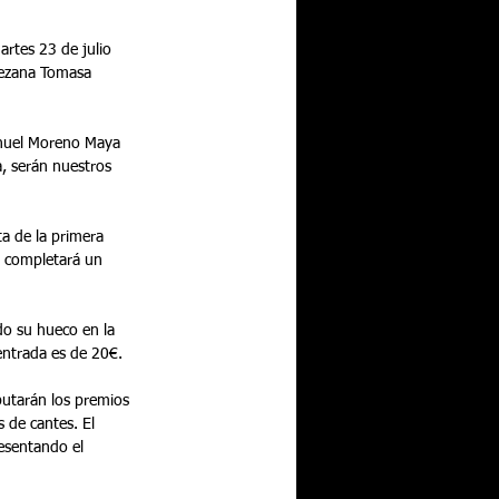
artes 23 de julio 
rezana Tomasa 
anuel Moreno Maya 
a, serán nuestros 
a de la primera 
a completará un 
do su hueco en la 
 entrada es de 20€.
putarán los premios 
 de cantes. El 
esentando el 