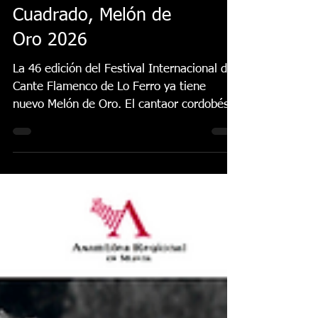
Francisco Ocón
Cuadrado, Melón de
Oro 2026
La 46 edición del Festival Internacional de
Cante Flamenco de Lo Ferro ya tiene
nuevo Melón de Oro. El cantaor cordobés
Francisco Ocón Cuadrado consiguió
levantar el premio que todos seguían en Lo
Ferro tras demostrar su arte con una
soleá, unas alegrías de Córdoba y una
petenera con el toque de Antonio Carrión.
El Melón de Oro de este año tiene el valor
de 17.000 euros, el premio más grande de
todos los festivales. Además de obtener la
placa ‘Sebastián Escudero’. El premio ‘