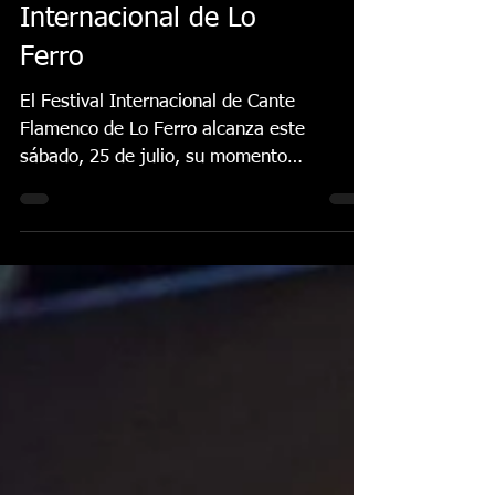
broche de oro este
sábado a la 46.ª
edición del Festival
Internacional de Lo
Ferro
El Festival Internacional de Cante
Flamenco de Lo Ferro alcanza este
sábado, 25 de julio, su momento
culminante con la celebración de la Gran
Final del Concurso de Cante Flamenco, una
cita que convertirá a la Plaza de Toros de
Lo Ferro en el epicentro del arte jondo y
que pondrá el broche de oro a una intensa
semana de flamenco. El día arrancará a las
10.00 con una master class de bulerías