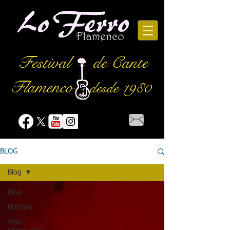
Festival
de Cante
Flamenco
desde 1980
BLOG
Blog
Blog
Noticias
Your