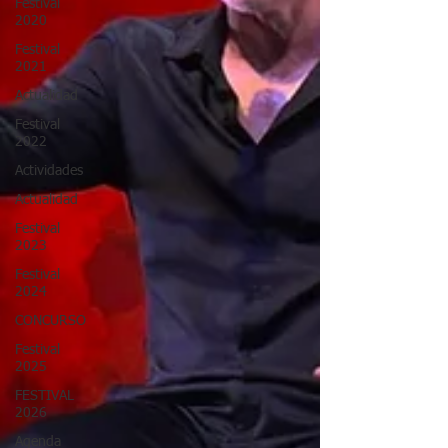
Festival
2020
Festival
2021
Actualidad
Festival
2022
Actividades
Actualidad
Festival
2023
Festival
2024
CONCURSO
Festival
2025
FESTIVAL
2026
Agenda