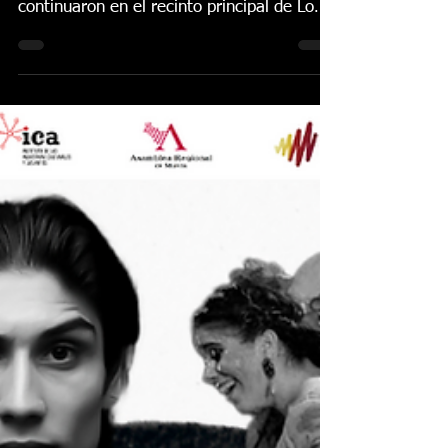
Lo Ferro se prepara
para conocer al Melón
de Oro 2026
¡Lo Ferro ya está listo! En la noche del
viernes 24 de julio, las semifinales
continuaron en el recinto principal de Lo
Ferro. Entre el público, hubo diferentes
autoridades municipales entre los que
destacan Pedro Ángel Roca, alcalde de
Torre Pacheco, y Javier Plaza, concejal de
cultura. Además de otros representantes
de la corporación pachequera. También
estuvo el sexto teniente de alcalde y
delegado de Medio Ambiente de San
Fernando, Javier Navarro, acompañando al
president