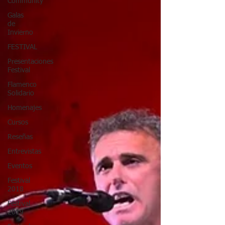
Community
Galas
de
Invierno
FESTIVAL
Presentaciones
Festival
Flamenco
Solidario
Homenajes
Cursos
Reseñas
Entrevistas
Eventos
Festival
2018
Festival
2019