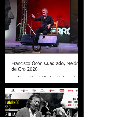
Francisco Ocón Cuadrado, Melón
de Oro 2026
La 46 edición del Festival Internacional
de Cante Flamenco de Lo Ferro ya tiene
nuevo Melón de Oro. El cantaor
cordobés Francisco Ocón Cuadrado
consiguió levantar el premio que todos
seguían en Lo Ferro tras demostrar su
arte con una soleá, unas alegrías de